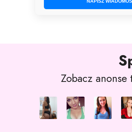
NAPISZ WIADOMOŚ
S
Zobacz anonse t