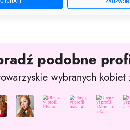
Ć (CHAT)
ZADZWOŃ: 
pradź podobne profi
owarzyskie wybranych kobiet z