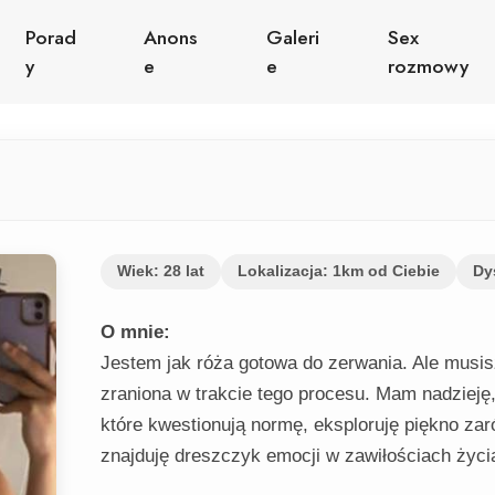
Porad
Anons
Galeri
Sex
y
e
e
rozmowy
Wiek: 28 lat
Lokalizacja: 1km od Ciebie
Dy
O mnie:
Jestem jak róża gotowa do zerwania. Ale mus
zraniona w trakcie tego procesu. Mam nadzieję,
które kwestionują normę, eksploruję piękno zar
znajduję dreszczyk emocji w zawiłościach życi