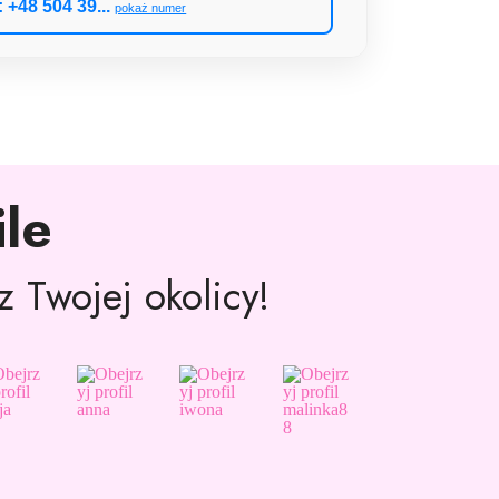
+48 504 39...
pokaż numer
le
 Twojej okolicy!