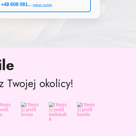
48 608 081...
pokaż numer
le
 Twojej okolicy!