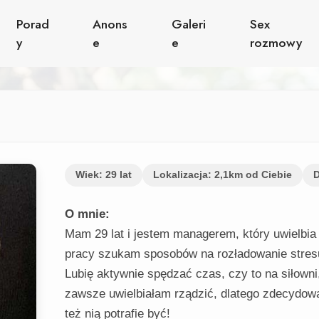
Porad
Anons
Galeri
Sex
y
e
e
rozmowy
Wiek: 29 lat
Lokalizacja: 2,1km od Ciebie
D
O mnie:
Mam 29 lat i jestem managerem, który uwielbia f
pracy szukam sposobów na rozładowanie stresu
Lubię aktywnie spędzać czas, czy to na siłown
zawsze uwielbiałam rządzić, dlatego zdecydowa
też nią potrafie być!